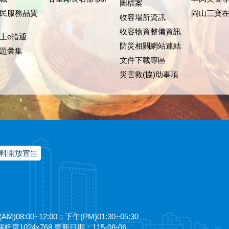
圖檔案
民服務品質
岡山三寶
收容場所資訊
收容物資整備資訊
上e指通
防災相關網站連結
題彙集
文件下載專區
災害救(協)助事項
料開放宣告
08:00~12:00；下午(PM)01:30~05:30
析度1024x768 更新日期：115-08-06