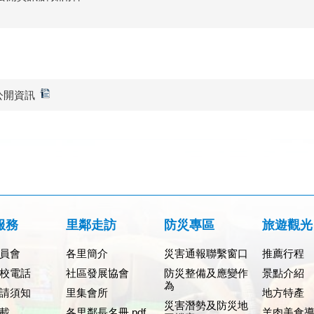
公開資訊
服務
里鄰走訪
防災專區
旅遊觀光
員會
各里簡介
災害通報聯繫窗口
推薦行程
校電話
社區發展協會
防災整備及應變作
景點介紹
為
請須知
里集會所
地方特產
災害潛勢及防災地
載
各里鄰長名冊.pdf
羊肉美食