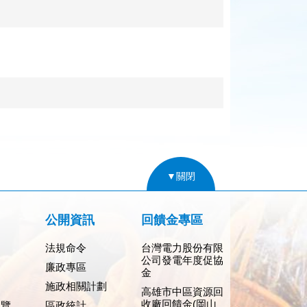
▼關閉
公開資訊
回饋金專區
法規命令
台灣電力股份有限
公司發電年度促協
廉政專區
金
施政相關計劃
高雄市中區資源回
收廠回饋金(岡山
導覽
區政統計