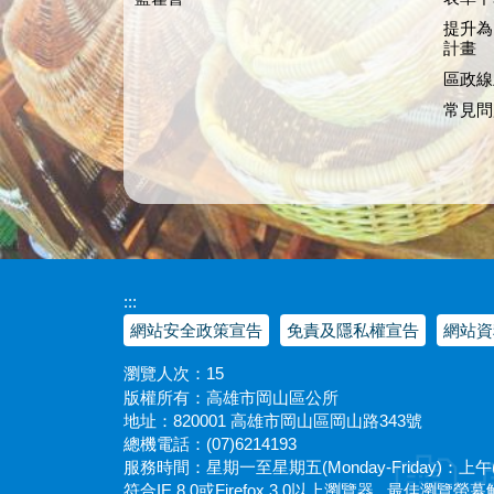
提升為
計畫
區政線
常見問
:::
網站安全政策宣告
免責及隱私權宣告
網站資
瀏覽人次：
15
版權所有：高雄市岡山區公所
地址：820001 高雄市岡山區岡山路343號
總機電話：(07)6214193
服務時間：星期一至星期五(Monday-Friday)：上午(AM)
符合IE 8.0或Firefox 3.0以上瀏覽器 最佳瀏覽螢幕解