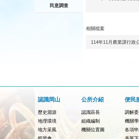
民意調查
相關檔案
114年11月農業課行政
認識岡山
公所介紹
便民
歷史淵源
認識區長
調解委
地理環境
組織編制
機關學
地方采風
機關位置圖
各項申
籃籗會
表單下